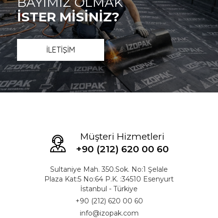
BAYİMİZ OLMAK
İSTER MİSİNİZ?
İLETİŞİM
Müşteri Hizmetleri
+90 (212) 620 00 60
Sultaniye Mah. 350.Sok. No:1 Şelale
Plaza Kat:5 No:64 P.K. :34510 Esenyurt
İstanbul - Türkiye
+90 (212) 620 00 60
info@izopak.com