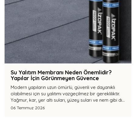
Su Yalıtım Membranı Neden Önemlidir?
Yapılar İçin Görünmeyen Güvence
Modern yapıların uzun ömürlü, güvenli ve dayanıklı
olabilmesi için su yalıtımı vazgeçilmez bir gerekliliktir.
Yağmur, kar, yer altı suları, yüzey suları ve nem gibi dış
etkenler zamanla yapıların taşıyıcı sistemlerine zarar
06 Temmuz 2026
verebilir.