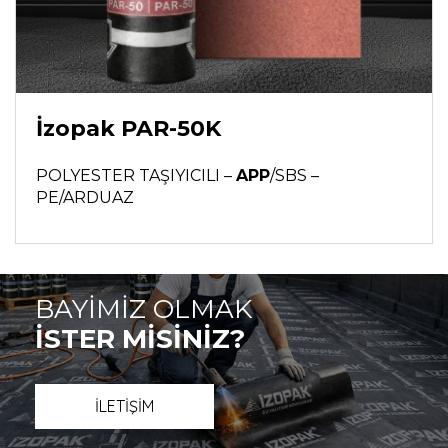
İzopak PAR-50K
POLYESTER TAŞIYICILI –
APP
/SBS –
PE/ARDUAZ
BAYİMİZ OLMAK
İSTER MİSİNİZ?
İLETİŞİM