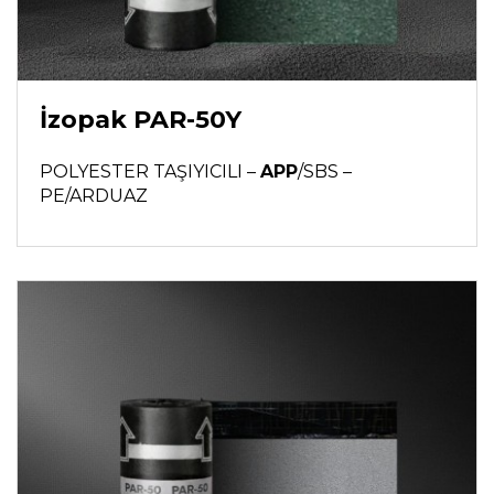
İzopak PAR-50Y
POLYESTER TAŞIYICILI –
APP
/SBS –
PE/ARDUAZ