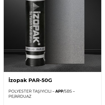
İzopak PAR-50G
POLYESTER TAŞIYICILI –
APP
/SBS –
PE/ARDUAZ