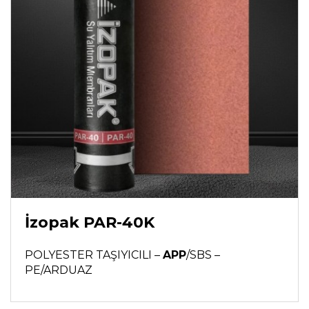
İzopak PAR-40K
POLYESTER TAŞIYICILI –
APP
/SBS –
PE/ARDUAZ