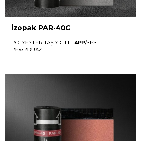
İzopak PAR-40G
POLYESTER TAŞIYICILI –
APP
/SBS –
PE/ARDUAZ