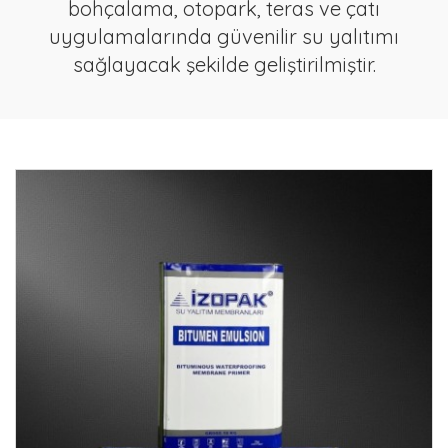
bohçalama, otopark, teras ve çatı
uygulamalarında güvenilir su yalıtımı
sağlayacak şekilde geliştirilmiştir.